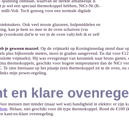
n spanning ontstaan, waarvan de sterkte afhankelijk is
et je wel een speciaal thermokoppel hebben, NiCr-Ni (K-
 milli-Volt. Toch genoeg voor een normale digitale
amiekmakers. Ook veel mooie glazuren, hulpmiddelen en
ming, kan je hem zo mee in de oven schuiven (via
e (voorkomt dat'ie te ver in de oven valt) heb ik er zelf
eb je gewoon mazzel
. Op de vrijmarkt op Koninginnedag stond daar o
s plus bijhorende meters, mooi in graden aangevend. En dat voor €12.50
tenslotte vrijmarkt). Hij was overgestapt van keramiek naar brons gieten
tina thermokoppels, geschikt voor hogere temperaturen dan de NiCr vers
. Te zien hiernaast op het plaatje (een thermokoppel zit in de oven, nu
t links mijn power-regeling.
nt en klare ovenrege
oor mensen met minder (maar wel wat) handigheid in elektro: er zijn k
dom
. Helaas, niet geschikt voor dit type thermokoppel. Rond de €100
n kant-en-klare ovenregeling.