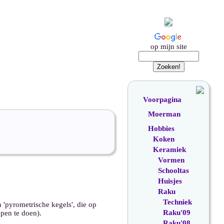
op mijn site
Voorpagina
Moerman
Hobbies
Koken
Keramiek
Vormen
Schooltas
Huisjes
Raku
Techniek
 'pyrometrische kegels', die op
Raku'09
pen te doen).
Raku'08