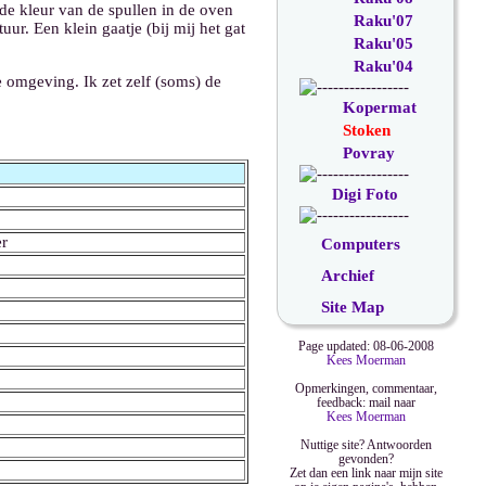
de kleur van de spullen in de oven
Raku'07
ur. Een klein gaatje (bij mij het gat
Raku'05
Raku'04
e omgeving. Ik zet zelf (soms) de
Kopermat
Stoken
Povray
Digi Foto
er
Computers
Archief
Site Map
Page updated: 08-06-2008
Kees Moerman
Opmerkingen, commentaar,
feedback: mail naar
Kees Moerman
Nuttige site? Antwoorden
gevonden?
Zet dan een link naar mijn site