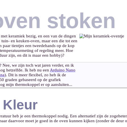
oven stoken
el met keramiek bezig, en een van de dingen
, tuin- en keuken-oven, maar een die tot een
n paar tientjes een tweedehands op de kop
 temperatuurmeting of regeling meer. Hoe
uur zijn, en dit is maar een hobby)?
Nee, we zijn toch wat jaren verder, en ik
 nog hetzelfde. Ik heb nu een
Arduino Nano
ina
). Dit is meer flexibel, zo heb ik de
50 graden gebaseerd op de grafiek
nog mijn thermokoppel er op aansluiten...
 Kleur
atuur heb je een thermokoppel nodig. Een alternatief zijn de zogeheten
maar daarvoor moet je goed in de oven kunnen kijken (zonder de deur o