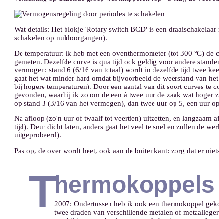
Wat details: Het blokje 'Rotary switch BCD' is een draaischakelaar 
schakelen op nuldoorgangen).
De temperatuur: ik heb met een oventhermometer (tot 300 °C) de c
gemeten. Dezelfde curve is qua tijd ook geldig voor andere standen
vermogen: stand 6 (6/16 van totaal) wordt in dezelfde tijd twee kee
gaat het wat minder hard omdat bijvoorbeeld de weerstand van he
bij hogere temperaturen). Door een aantal van dit soort curves te
gevonden, waarbij ik zo om de een á twee uur de zaak wat hoger zet
op stand 3 (3/16 van het vermogen), dan twee uur op 5, een uur op
Na afloop (zo'n uur of twaalf tot veertien) uitzetten, en langzaam a
tijd). Deur dicht laten, anders gaat het veel te snel en zullen de w
uitgeprobeerd).
Pas op, de over wordt heet, ook aan de buitenkant: zorg dat er niet
T
hermokoppels
2007: Ondertussen heb ik ook een thermokoppel gek
twee draden van verschillende metalen of metaallegerin