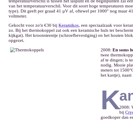
temperatuurverschil is tussen het laspunt en de beginpunten zal ee
van het temperatuurverschil. Voor dit soort hoge temperaturen mo
type). Dit geeft per graad 41 µV af, oftewel per 1000° nog maar 41
voltmeter.
Gekocht voor zo'n €30 bij
Keramikos
, een speciaalzaak voor ker
zo. Bij het thermokoppel zat ook een keramische huls ter bescher
kijkgat). Het kroonsteentje (schroefbevestiging) en het houten blokj
opgezet.
2008:
En soms h
twee thermokoppel
af te dingen; is 
nodig. Mooie pla
meters tot 1500°C
het kastje), naas
K
a
2008: V
bij
Cry
goedkoper dan ee