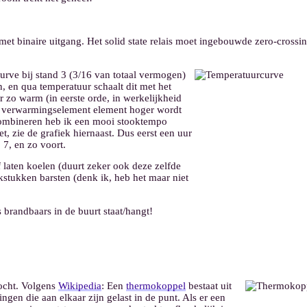
met binaire uitgang. Het solid state relais moet ingebouwde zero-crossi
urve bij stand 3 (3/16 van totaal vermogen)
, en qua temperatuur schaalt dit met het
r zo warm (in eerste orde, in werkelijkheid
t verwarmingselement element hoger wordt
 combineren heb ik een mooi stooktempo
, zie de grafiek hiernaast. Dus eerst een uur
 7, en zo voort.
f laten koelen (duurt zeker ook deze zelfde
erkstukken barsten (denk ik, heb het maar niet
s brandbaars in de buurt staat/hangt!
ocht. Volgens
Wikipedia
: Een
thermokoppel
bestaat uit
gen die aan elkaar zijn gelast in de punt. Als er een