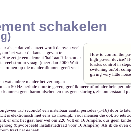
ement schakelen
g)
ar als je dat vol aanzet wordt de oven veel
, om het water de kans te geven te
How to control the po
Hoe zet je een element 'half aan'? Je zou er
high power device? He
 te veel stroom vraagt (meer dan 2000 Watt
lossles control in step
ke stromen op die manier dimmen geeft veel
switching on/off comp
giving very little noise
een wat andere manier het vermogen
van een 50 Hz periode door te geven, geef ik meer of minder hele periode
r kenners: geen harmonischen en dus geen storing), zie onderstaand pla
ngeveer 1/3 seconde) een instelbaar aantal periodes (1-16) door te laten.
. Dit is elektronisch niet eens zo moeilijk: voor mensen die ook zo iets
Denk er om: het gaat hier wel om 220 Volt en 16 Ampère, dus geen kinde
enoeg (bijvoorbeeld installatiedraad voor 16 Ampère). Als ik de oven 
room trekt het geheel!