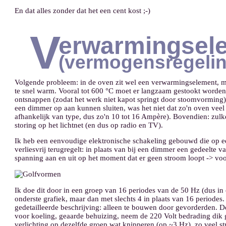
En dat alles zonder dat het een cent kost ;-)
V
erwarmingsel
(vermogensregelin
Volgende probleem: in de oven zit wel een verwarmingselement, ma
te snel warm. Vooral tot 600 °C moet er langzaam gestookt worden
ontsnappen (zodat het werk niet kapot springt door stoomvorming). 
een dimmer op aan kunnen sluiten, was het niet dat zo'n oven veel
afhankelijk van type, dus zo'n 10 tot 16 Ampère). Bovendien: zul
storing op het lichtnet (en dus op radio en TV).
Ik heb een eenvoudige elektronische schakeling gebouwd die op 
verliesvrij terugregelt: in plaats van bij een dimmer een gedeelte 
spanning aan en uit op het moment dat er geen stroom loopt -> voo
Ik doe dit door in een groep van 16 periodes van de 50 Hz (dus in o
onderste grafiek, maar dan met slechts 4 in plaats van 16 periodes
gedetailleerde beschrijving: alleen te bouwen door gevorderden. 
voor koeling, geaarde behuizing, neem de 220 Volt bedrading dik g
verlichting op dezelfde groep wat knipperen (op ~3 Hz), zo veel st