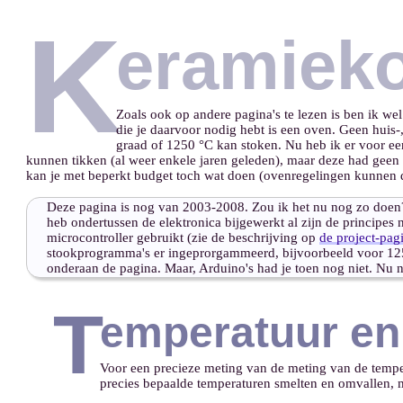
K
eramiek
Zoals ook op andere pagina's te lezen is ben ik w
die je daarvoor nodig hebt is een oven. Geen huis-
graad of 1250 °C kan stoken. Nu heb ik er voor ee
kunnen tikken (al weer enkele jaren geleden), maar deze had geen
kan je met beperkt budget toch wat doen (ovenregelingen kunnen d
Deze pagina is nog van 2003-2008. Zou ik het nu nog zo doen? 
heb ondertussen de elektronica bijgewerkt al zijn de principes
microcontroller gebruikt (zie de beschrijving op
de project-pag
stookprogramma's er ingeprorgammeerd, bijvoorbeeld voor 12
onderaan de pagina. Maar, Arduino's had je toen nog niet. Nu 
T
emperatuur en
Voor een precieze meting van de meting van de temper
precies bepaalde temperaturen smelten en omvallen, 