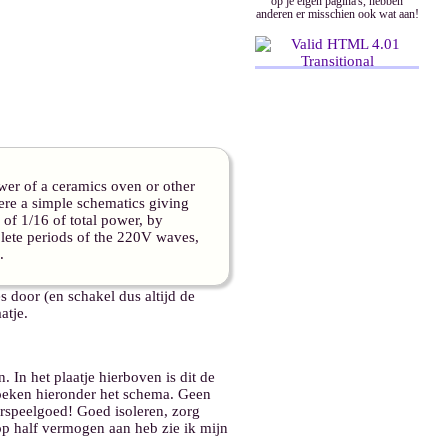
op je eigen pagina's, hebben
anderen er misschien ook wat aan!
wer of a ceramics oven or other
re a simple schematics giving
s of 1/16 of total power, by
lete periods of the 220V waves,
.
s door (en schakel dus altijd de
atje.
 In het plaatje hierboven is dit de
 zoeken hieronder het schema. Geen
rspeelgoed! Goed isoleren, zorg
op half vermogen aan heb zie ik mijn