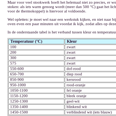
Maar voor veel stookwerk hoeft het helemaal niet zo precies, er 
stoken: als iets warm genoeg wordt (meer dan 500 °C) gaat het licht
voor de thermokoppel) is hiervoor al voldoende.
Wel opletten: je moet wel naar een werkstuk kijken, en niet naar b
oven even een paar minuten uit voordat ik kijk, zodat alles op deze
In de onderstaande tabel is het verband tussen kleur en temperatuur
Temperatuur
(°C)
Kleur
100
zwart
200
zwart
300
zwart
575
zwart
550-600
dof-rood
650-700
diep rood
850-900
kersrood
950-1000
rood-oranje
1050-1100
fel oranje
1150-1200
bleek oranje
1250-1300
geel-wit
1350-1400
blinkend wit
1450-1500
verblindend wit (iets blauw)